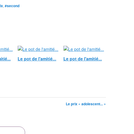
ix
,
#second
tié...
Le pot de l'amitié...
Le pot de l'amitié...
Le prix « adolescent... »