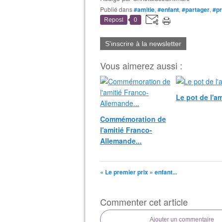
Publié dans
#amitie
,
#enfant
,
#partager
,
#pr
Repost
0
S'inscrire à la newsletter
Vous aimerez aussi :
Le pot de l'ami
Commémoration de
l'amitié Franco-
Allemande...
« Le premier prix » enfant...
Commenter cet article
Ajouter un commentaire