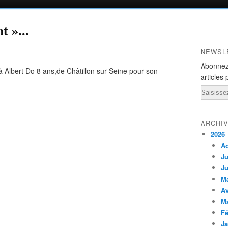
t »...
NEWSL
Abonnez
à Albert Do 8 ans,de Châtillon sur Seine pour son
articles 
Email
ARCHI
2026
A
Ju
Ju
M
Av
M
Fé
Ja