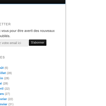
ETTER
-vous pour être averti des nouveaux
publiés.
VES
oût
(6)
illet
(28)
in
(28)
ai
(28)
ril
(22)
ars
(27)
vrier
(22)
nvier
(31)