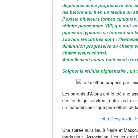
dégénérescence progressive des cell
les bâtonnets. Il en un résulte un af
Il existe plusieurs formes cliniques
rétinite pigmentaire (RP) qui doit 
pigments typiques se forment sur la
souvent rencontrés sont : l'héméral
diminution progressive du champ vis
champ visuel central.
Actuellement aucun traitement n'exi
Soigner la rétinite pigmentaire : un 
Les parents d'Aliona ont fondé une ass
des fonds qui serviront, outre les fra
un matériel spécifique permettant de lui 
http://lesyeuxdelil
Une soirée aura lieu à Nesle et Masso
fonds pour l'Association "Les yeux de Li