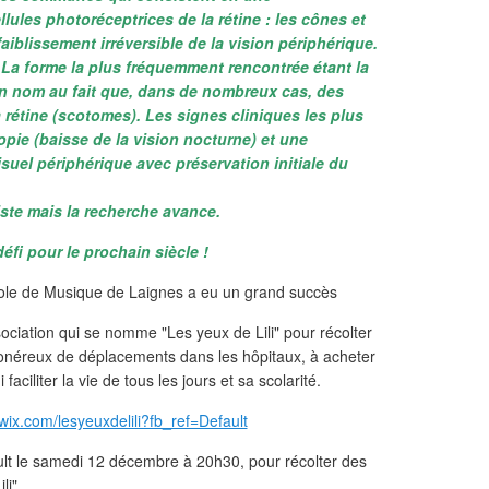
ules photoréceptrices de la rétine : les cônes et
faiblissement irréversible de la vision périphérique.
. La forme la plus fréquemment rencontrée étant la
son nom au fait que, dans de nombreux cas, des
 rétine (scotomes). Les signes cliniques les plus
opie (baisse de la vision nocturne) et une
uel périphérique avec préservation initiale du
ste mais la recherche avance.
défi pour le prochain siècle !
ociation qui se nomme "Les yeux de Lili" pour récolter
is onéreux de déplacements dans les hôpitaux, à acheter
faciliter la vie de tous les jours et sa scolarité.
i.wix.com/lesyeuxdelili?fb_ref=Default
ult le samedi 12 décembre à 20h30, pour récolter des
li"