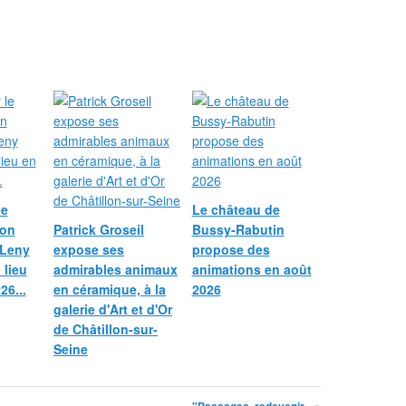
le
Le château de
ion
Patrick Groseil
Bussy-Rabutin
 Leny
expose ses
propose des
 lieu
admirables animaux
animations en août
26...
en céramique, à la
2026
galerie d'Art et d'Or
de Châtillon-sur-
Seine