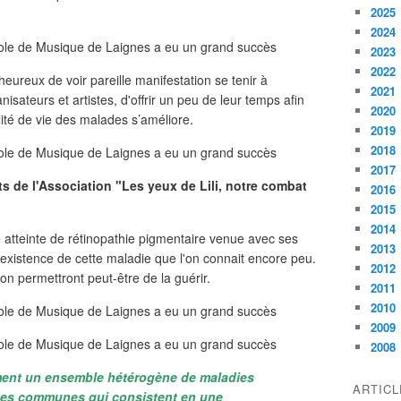
2025
2024
2023
2022
heureux de voir pareille manifestation se tenir à
2021
anisateurs et artistes, d'offrir un peu de leur temps afin
2020
ité de vie des malades s’améliore.
2019
2018
2017
 de l'Association "Les yeux de Lili, notre combat
2016
2015
2014
e atteinte de rétinopathie pigmentaire venue avec ses
2013
'existence de cette maladie que l'on connait encore peu.
2012
on permettront peut-être de la guérir.
2011
2010
2009
2008
rment un ensemble hétérogène de maladies
ARTIC
ques communes qui consistent en une