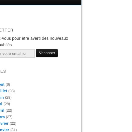
ETTER
-vous pour être averti des nouveaux
publiés.
VES
oût
(6)
illet
(28)
in
(28)
ai
(28)
ril
(22)
ars
(27)
vrier
(22)
nvier
(31)