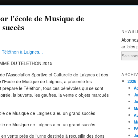
ar l'école de Musique de
 succès
NEWSL
Abonnez
articles 
Email
MME DU TELETHON 2015
e l'
Association Sportive et Culturelle de Laignes et des
ARCHI
e l'Ecole de Musique de Laignes, a présenté les
2026
 préparé le Téléthon, tous ces bénévoles qui se sont
A
oirée, la buvette, les gaufres, la vente d'objets marqués
Ju
Ju
M
Av
M
Fé
Ja
en vente près de l'urne destinée à recueillir des dons