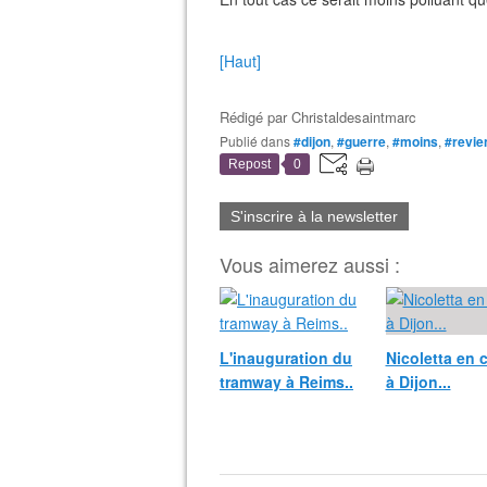
[Haut]
Rédigé par
Christaldesaintmarc
Publié dans
#dijon
,
#guerre
,
#moins
,
#revien
Repost
0
S'inscrire à la newsletter
Vous aimerez aussi :
L'inauguration du
Nicoletta en 
tramway à Reims..
à Dijon...