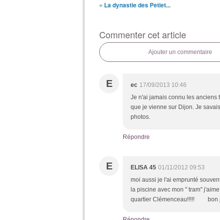
« La dynastie des Petiet...
Commenter cet article
Ajouter un commentaire
E
ec
17/09/2013 10:46
Je n'ai jamais connu les anciens 
que je vienne sur Dijon. Je savai
photos.
Répondre
E
ELISA 45
01/11/2012 09:53
moi aussi je l'ai emprunté souvent 
la piscine avec mon " tram" j'aim
quartier Clémenceau!!!!! bon 
Répondre