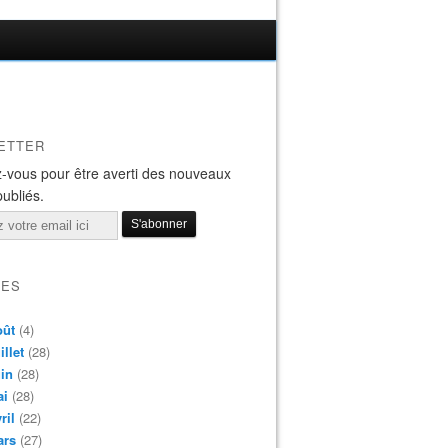
ETTER
-vous pour être averti des nouveaux
publiés.
VES
oût
(4)
illet
(28)
in
(28)
ai
(28)
ril
(22)
ars
(27)