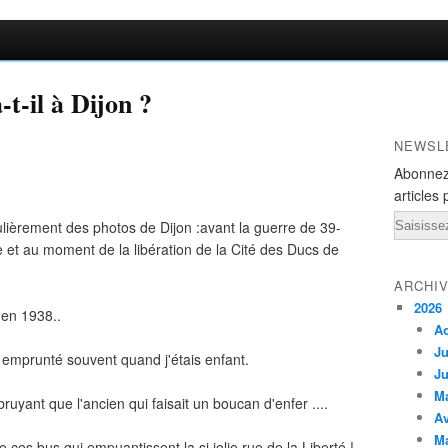
t-il à Dijon ?
NEWSL
Abonnez
articles 
Email
ièrement des photos de Dijon :avant la guerre de 39-
 et au moment de la libération de la Cité des Ducs de
ARCHI
2026
,en 1938..
A
Ju
ai emprunté souvent quand j'étais enfant.
Ju
M
ruyant que l'ancien qui faisait un boucan d'enfer ....
Av
M
 ces bus qui empuantissent la si jolie rue de la Liberté !