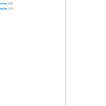
vrier
(22)
nvier
(31)