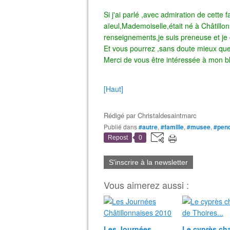
Si j'ai parlé ,avec admiration de cette 
aïeul,Mademoiselle,était né à Châtillo
renseignements,je suis preneuse et je c
Et vous pourrez ,sans doute mieux que m
Merci de vous être intéressée à mon bl
[Haut]
Rédigé par
Christaldesaintmarc
Publié dans
#autre
,
#famille
,
#musee
,
#pen
Repost
0
S'inscrire à la newsletter
Vous aimerez aussi :
Les Journées
Le cyprès ch