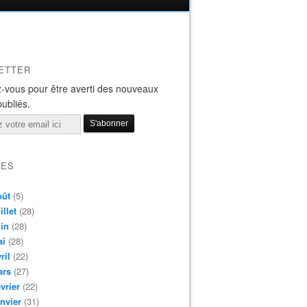
ETTER
-vous pour être averti des nouveaux
publiés.
VES
oût
(5)
illet
(28)
in
(28)
ai
(28)
ril
(22)
ars
(27)
vrier
(22)
nvier
(31)