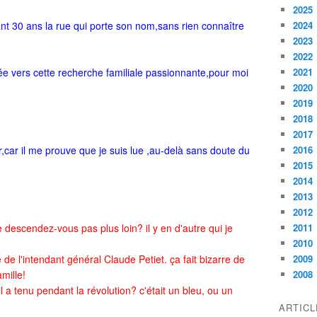
2025
nt 30 ans la rue qui porte son nom,sans rien connaître
2024
2023
2022
ée vers cette recherche familiale passionnante,pour moi
2021
2020
2019
2018
2017
r,car il me prouve que je suis lue ,au-delà sans doute du
2016
2015
2014
2013
2012
e descendez-vous pas plus loin? il y en d'autre qui je
2011
2010
ille de l'intendant général Claude Petiet. ça fait bizarre de
2009
mille!
2008
l a tenu pendant la révolution? c'était un bleu, ou un
ARTIC