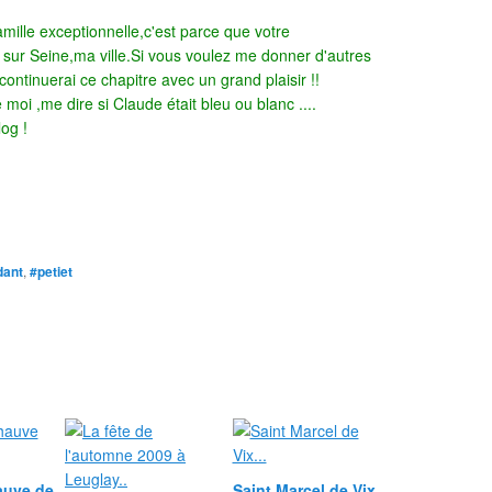
famille exceptionnelle,c'est parce que votre
n sur Seine,ma ville.Si vous voulez me donner d'autres
ontinuerai ce chapitre avec un grand plaisir !!
oi ,me dire si Claude était bleu ou blanc ....
og !
dant
,
#petiet
auve de
Saint Marcel de Vix...