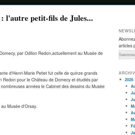
 l'autre petit-fils de Jules...
NEWSL
Abonnez
articles 
e Domecy, par Odilon Redon,actuellement au Musée de
Email
uante d'Henri-Marie Petiet fut celle de quinze grands
ARCHI
on Redon pour le Château de Domecy et étudiés par
2026
e nombreuses années le Cabinet des dessins du Musée
A
Ju
Ju
on au Musée d'Orsay.
M
Av
M
Fé
Ja