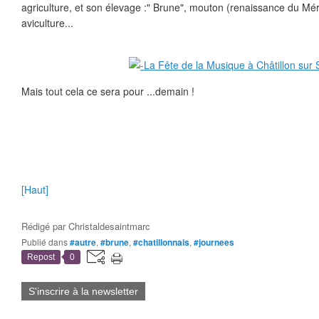
agriculture, et son élevage :" Brune", mouton (renaissance du Mér
aviculture...
Mais tout cela ce sera pour ...demain !
[Haut]
Rédigé par
Christaldesaintmarc
Publié dans
#autre
,
#brune
,
#chatillonnais
,
#journees
Repost
0
S'inscrire à la newsletter