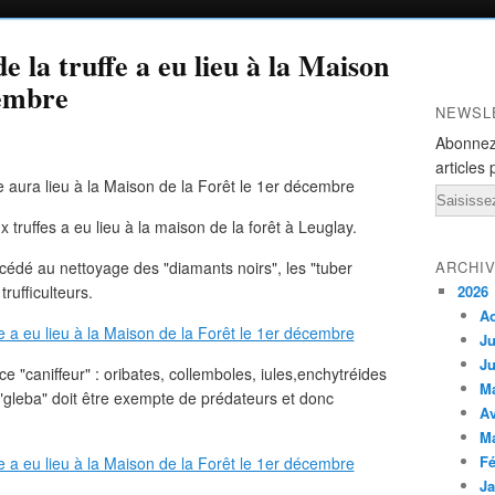
 la truffe a eu lieu à la Maison
cembre
NEWSL
Abonnez
articles 
Email
truffes a eu lieu à la maison de la forêt à Leuglay.
océdé au nettoyage des "diamants noirs", les "tuber
ARCHI
rufficulteurs.
2026
A
Ju
Ju
e "caniffeur" : oribates, collemboles, iules,enchytréides
M
la "gleba" doit être exempte de prédateurs et donc
Av
M
Fé
Ja