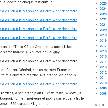
la récolte de chaque trufficulteur....
2025
2024
2023
2022
2021
2020
2019
2018
2017
ociation "Truffe Côte d'Orienne" , a accueilli les
2016
e troisième marché aux truffes de Leuglay.
2015
2014
2013
nt du Conseil Général, ancien ministre François
2012
te et a ouvert le marché, à la grande joie de tous ...
2011
2010
2009
emises, à son grand plaisir !! cette truffe, la nôtre, la
2008
e bourguignonne !! meilleure et moins chère que la truffe
ulement 350 euros le kilogramme.
ARTIC