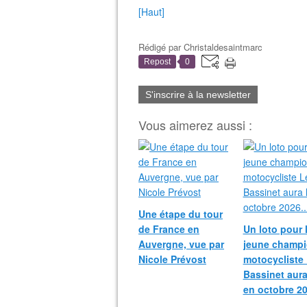
[Haut]
Rédigé par
Christaldesaintmarc
Repost
0
S'inscrire à la newsletter
Vous aimerez aussi :
Une étape du tour
de France en
Un loto pour 
Auvergne, vue par
jeune champ
Nicole Prévost
motocycliste
Bassinet aura
en octobre 20