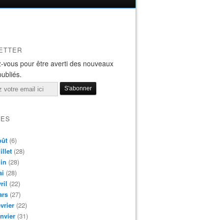
ETTER
-vous pour être averti des nouveaux
publiés.
VES
oût
(6)
illet
(28)
in
(28)
ai
(28)
ril
(22)
ars
(27)
vrier
(22)
nvier
(31)