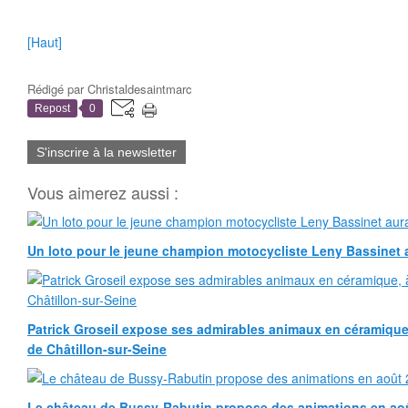
[Haut]
Rédigé par
Christaldesaintmarc
Repost
0
S'inscrire à la newsletter
Vous aimerez aussi :
Un loto pour le jeune champion motocycliste Leny Bassinet au
Patrick Groseil expose ses admirables animaux en céramique, à
de Châtillon-sur-Seine
Le château de Bussy-Rabutin propose des animations en ao