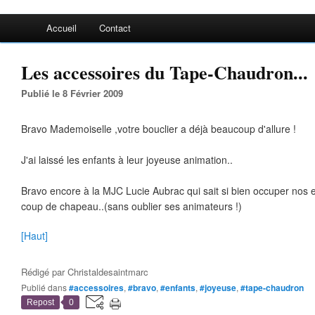
Accueil
Contact
Les accessoires du Tape-Chaudron...
Publié le 8 Février 2009
Bravo Mademoiselle ,votre bouclier a déjà beaucoup d'allure !
J'ai laissé les enfants à leur joyeuse animation..
Bravo encore à la MJC Lucie Aubrac qui sait si bien occuper nos e
coup de chapeau..(sans oublier ses animateurs !)
[Haut]
Rédigé par
Christaldesaintmarc
Publié dans
#accessoires
,
#bravo
,
#enfants
,
#joyeuse
,
#tape-chaudron
Repost
0