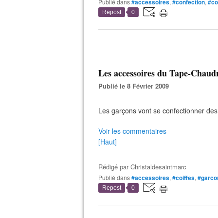
Publié dans
#accessoires
,
#confection
,
#co
Repost
0
Les accessoires du Tape-Chaudr
Publié le 8 Février 2009
Les garçons vont se confectionner des c
Voir les commentaires
[Haut]
Rédigé par
Christaldesaintmarc
Publié dans
#accessoires
,
#coiffes
,
#garco
Repost
0