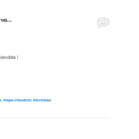
on...
…
plendide !
e
,
#tape-chaudron
,
#terminee