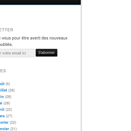
ETTER
-vous pour être averti des nouveaux
publiés.
VES
oût
(6)
illet
(28)
in
(28)
ai
(28)
ril
(22)
ars
(27)
vrier
(22)
nvier
(31)