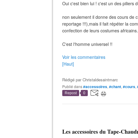
Oui c'est bien lui ! c'est un des piliers
non seulement il donne des cours de ch
reportage !!!),mais il fait répéter la c
confection de leurs costumes africains.
C'est l'homme universel !!
Voir les commentaires
[Haut]
Rédigé par
Christaldesaintmarc
Publié dans
#accessoires
,
#chant
,
#cours
,
Repost
0
Les accessoires du Tape-Chaudr