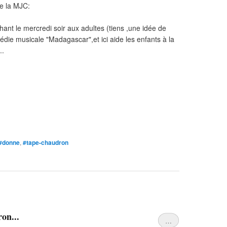
 de la MJC:
ant le mercredi soir aux adultes (tiens ,une idée de
omédie musicale "Madagascar",et ici aide les enfants à la
..
#donne
,
#tape-chaudron
on...
…