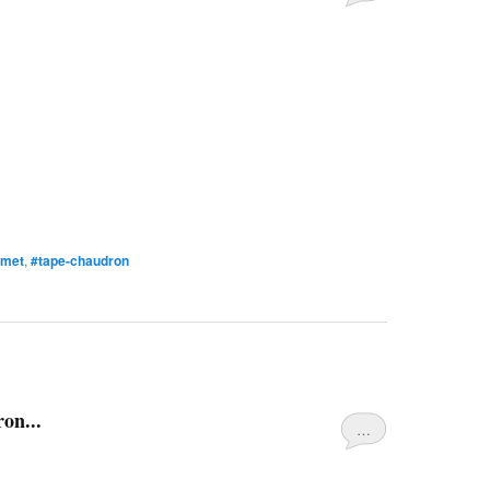
#met
,
#tape-chaudron
on...
…