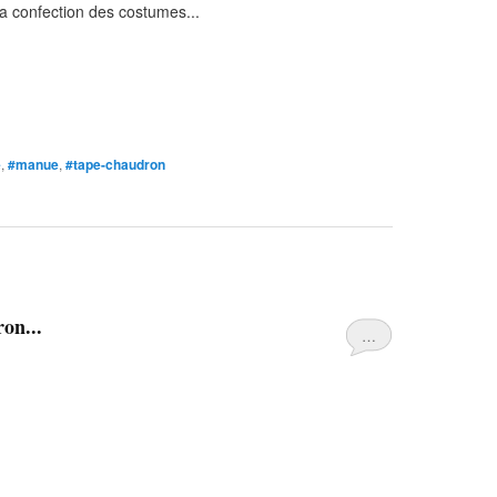
 la confection des costumes...
e
,
#manue
,
#tape-chaudron
on...
…