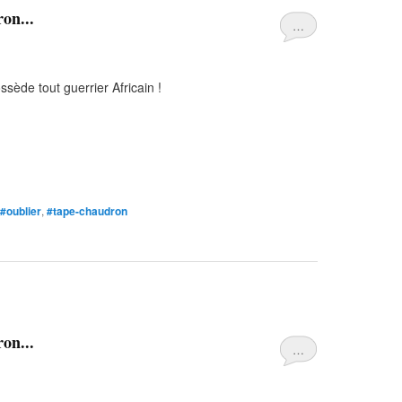
on...
…
ssède tout guerrier Africain !
#oublier
,
#tape-chaudron
on...
…