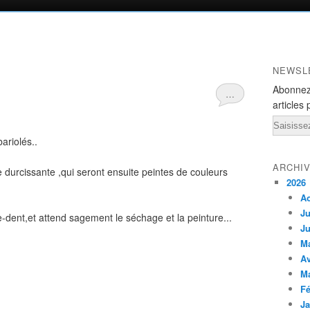
NEWSL
Abonnez
…
articles 
Email
bariolés..
ARCHI
e durcissante ,qui seront ensuite peintes de couleurs
2026
A
Ju
e-dent,et attend sagement le séchage et la peinture...
Ju
M
Av
M
Fé
Ja