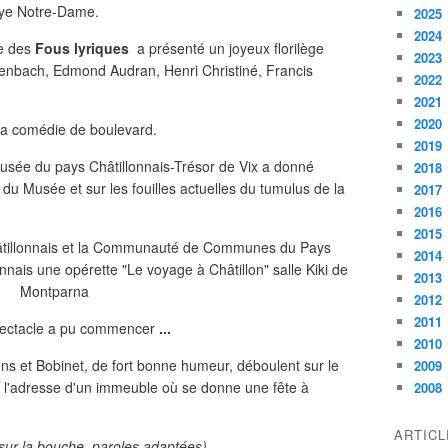
aye Notre-Dame.
2025
2024
ie des
Fous lyriques
a présenté un joyeux florilège
2023
ffenbach, Edmond Audran, Henri Christiné, Francis
2022
2021
2020
de la comédie de boulevard.
2019
usée du pays Châtillonnais-Trésor de Vix a donné
2018
s du Musée et sur les fouilles actuelles du tumulus de la
2017
2016
2015
2014
2013
2012
2011
pectacle a pu commencer
...
2010
ns et Bobinet, de fort bonne humeur, déboulent sur le
2009
t l'adresse d'un immeuble où se donne une fête à
2008
ARTIC
 sur la bouche, paroles adaptées)