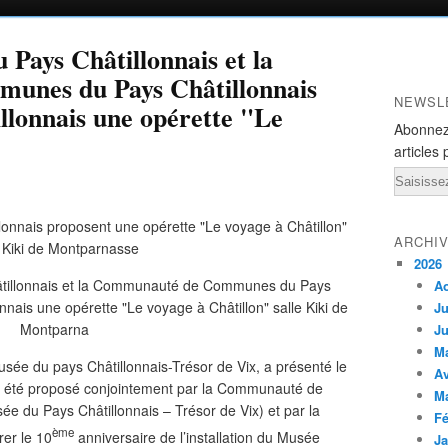
Pays Châtillonnais et la
nes du Pays Châtillonnais
NEWSL
llonnais une opérette "Le
Abonnez
articles 
Email
ARCHI
2026
A
Ju
Ju
M
sée du pays Châtillonnais-Trésor de Vix, a présenté le
Av
 a été proposé conjointement par la Communauté de
M
 du Pays Châtillonnais – Trésor de Vix) et par la
Fé
ème
er le 10
anniversaire de l’installation du Musée
Ja