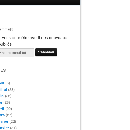
ETTER
-vous pour être averti des nouveaux
publiés.
VES
oût
(6)
illet
(28)
in
(28)
ai
(28)
ril
(22)
ars
(27)
vrier
(22)
nvier
(31)