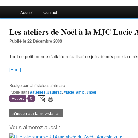
Accueil
Contact
Les ateliers de Noël à la MJC Lucie 
Publié le 22 Décembre 2008
Tout ce petit monde s'affaire à réaliser de jolis décors pour la mais
[Haut]
Rédigé par
Christaldesaintmarc
Publié dans
#ateliers
,
#aubrac
,
#lucie
,
#mjc
,
#noel
Repost
0
S'inscrire à la newsletter
Vous aimerez aussi :