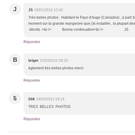
J
JS
18/01/2016 12:40
Très belles photos . Habitant le Pays d'Auge (Calvados) , à part 
moment sur la grande mangeoire que j'ai installée , la plupart d
décrits .<br /> Bonne continuation<br /> JS
Répondre
B
briget
15/03/2011 08:32
églement très belles photos merci
Répondre
5
508
14/03/2011 18:19
TRES BELLES PHOTOS
Répondre