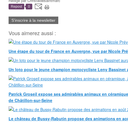
Rédigé par
Christaldesaintmarc
Repost
0
S'inscrire à la newsletter
Vous aimerez aussi :
Une étape du tour de France en Auvergne, vue par Nicole Pr
Un loto pour le jeune champion motocycliste Leny Bassinet au
Patrick Groseil expose ses admirables animaux en céramique, à
de Châtillon-sur-Seine
Le château de Bussy-Rabutin propose des animations en ao