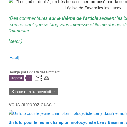
(Des commentaires
sur le thème de l'article
seraient les b
montreraient que ce blog vous intéresse et ils me donnerai
l'alimenter .
Merci.)
[Haut]
Rédigé par
Christaldesaintmarc
Repost
0
S'inscrire à la newsletter
Vous aimerez aussi :
Un loto pour le jeune champion motocycliste Leny Bassinet au