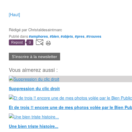
[Haut]
Rédigé par
Christaldesaintmarc
Publié dans
#amphores
,
#bien
,
#objets
,
#pres
,
#trouves
Repost
0
S'inscrire à la newsletter
Vous aimerez aussi :
Suppression du clic droit
Et de trois !! encore une de mes photos volée par le Bien Publ
Une bien triste histoire...