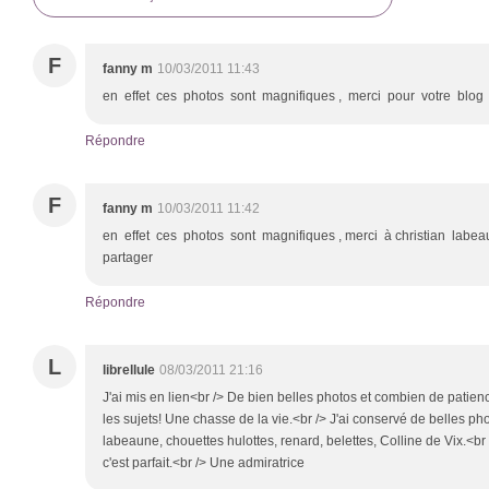
F
fanny m
10/03/2011 11:43
en effet ces photos sont magnifiques , merci pour votre blog
Répondre
F
fanny m
10/03/2011 11:42
en effet ces photos sont magnifiques , merci à christian labe
partager
Répondre
L
librellule
08/03/2011 21:16
J'ai mis en lien<br /> De bien belles photos et combien de patien
les sujets! Une chasse de la vie.<br /> J'ai conservé de belles p
labeaune, chouettes hulottes, renard, belettes, Colline de Vix.<b
c'est parfait.<br /> Une admiratrice