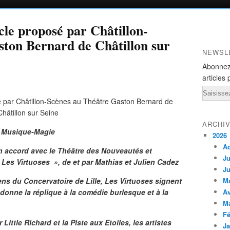
cle proposé par Châtillon-
ston Bernard de Châtillon sur
NEWSL
Abonnez
articles 
Email
ARCHI
Musique-Magie
2026
A
ccord avec le Théâtre des Nouveautés et
Ju
Les Virtuoses », de et par Mathias et Julien Cadez
Ju
ns du Concervatoire de Lille, Les Virtuoses signent
M
o donne la réplique à la comédie burlesque et à la
Av
M
Fé
ittle Richard et la Piste aux Etoiles, les artistes
Ja