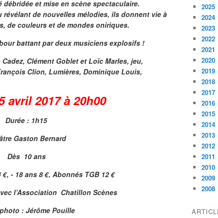
é débridée et mise en scène spectaculaire.
2025
révélant de nouvelles mélodies, ils donnent vie à
2024
s, de couleurs et de mondes oniriques.
2023
2022
our battant par deux musiciens explosifs !
2021
2020
n Cadez, Clément Goblet et Loïc Marles, jeu,
2019
François Clion, Lumières, Dominique Louis,
2018
2017
5 avril 2017 à 20h00
2016
2015
Durée : 1h15
2014
2013
âtre Gaston Bernard
2012
Dès 10 ans
2011
2010
14 €, - 18 ans 8 €, Abonnés TGB 12 €
2009
2008
avec l’Association Chatillon Scènes
 photo : Jérôme Pouille
ARTIC