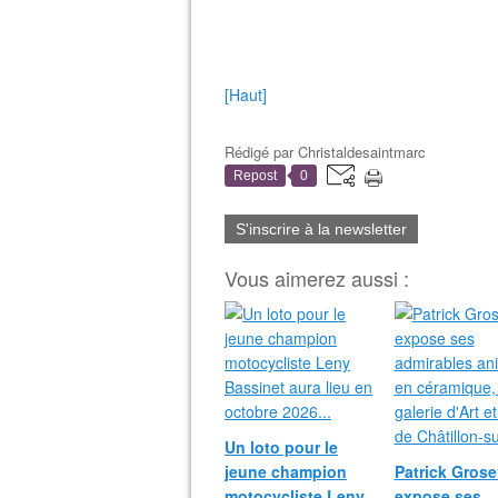
[Haut]
Rédigé par
Christaldesaintmarc
Repost
0
S'inscrire à la newsletter
Vous aimerez aussi :
Un loto pour le
jeune champion
Patrick Grosei
motocycliste Leny
expose ses