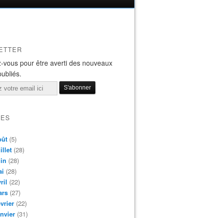
ETTER
-vous pour être averti des nouveaux
publiés.
VES
oût
(5)
illet
(28)
in
(28)
ai
(28)
ril
(22)
ars
(27)
vrier
(22)
nvier
(31)