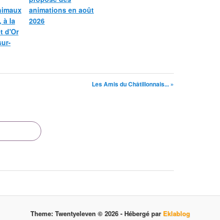
nimaux
animations en août
 à la
2026
et d'Or
sur-
Les Amis du Châtillonnais... »
Theme: Twentyeleven © 2026 -
Hébergé par
Eklablog