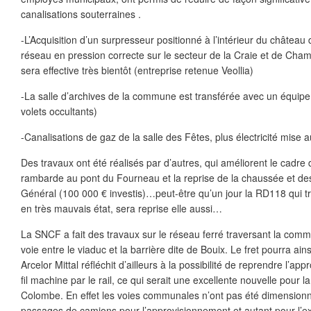
canalisations souterraines .
-L’Acquisition d’un surpresseur positionné à l’intérieur du château 
réseau en pression correcte sur le secteur de la Craie et de Cha
sera effective très bientôt (entreprise retenue Veollia)
-La salle d’archives de la commune est transférée avec un équip
volets occultants)
-Canalisations de gaz de la salle des Fêtes, plus électricité mise
Des travaux ont été réalisés par d’autres, qui améliorent le cadre d
rambarde au pont du Fourneau et la reprise de la chaussée et des 
Général (100 000 € investis)…peut-être qu’un jour la RD118 qui trav
en très mauvais état, sera reprise elle aussi…
La SNCF a fait des travaux sur le réseau ferré traversant la com
voie entre le viaduc et la barrière dite de Bouix. Le fret pourra ains
Arcelor Mittal réfléchit d’ailleurs à la possibilité de reprendre l’a
fil machine par le rail, ce qui serait une excellente nouvelle pour
Colombe. En effet les voies communales n’ont pas été dimension
passages de camions pour l’approvisionnement et autant pour l’exp