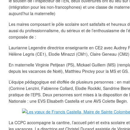
le soutien de l’Inspecteur de l’EN, deux ouvertures ont eu lieu sur
(intégration pour les non-francophones) et une classe de maternel
aujourd’hui la maternelle)
Les maires composant le pôle scolaire sont satisfaits et heureux
aussi du professionnalisme, du sérieux et de l’enthousiasme de l
composée de :
Laurianne Legendre directrice enseignante en CE2 avec Audrey R
Hélène Legris (CE1), Elodie Minazzi (CM1), Claire Geneau (CM2
En maternelle Virginie Petijean (PS), Mickael Guillem (MS) (rempl
depuis les vacances de Noël), Matthieu Pincivy pour la MS et GS.
L’équipe pédagogique est étoffée de plusieurs personnes : en ma
(Corinne Lenzini, Fabienne Collard, Elodie Rockiki, Sandrine Bier
pratique de l’EPS. Deux personnes sont mises à la disposition de l
Nationale : une EVS Elisabeth Castella et une AVS Colette Begin.
La CCPC accompagne la cantine, l’accueil péri et extra scolaire et 
les vacances. La directrice est Christel Durand assistée de Virgi