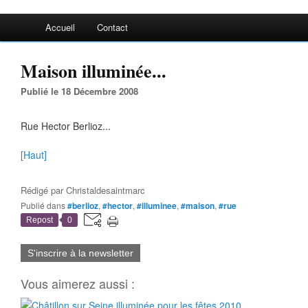
Accueil
Contact
Maison illuminée...
Publié le 18 Décembre 2008
Rue Hector Berlioz...
[Haut]
Rédigé par
Christaldesaintmarc
Publié dans
#berlioz
,
#hector
,
#illuminee
,
#maison
,
#rue
Repost
0
S'inscrire à la newsletter
Vous aimerez aussi :