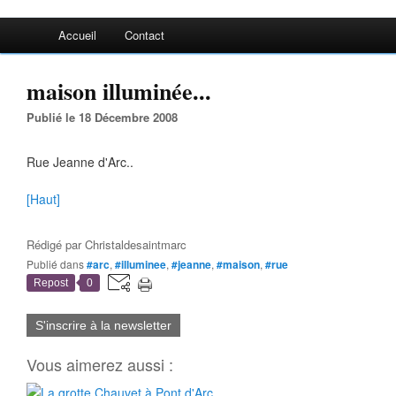
Accueil
Contact
maison illuminée...
Publié le 18 Décembre 2008
Rue Jeanne d'Arc..
[Haut]
Rédigé par
Christaldesaintmarc
Publié dans
#arc
,
#illuminee
,
#jeanne
,
#maison
,
#rue
Repost
0
S'inscrire à la newsletter
Vous aimerez aussi :