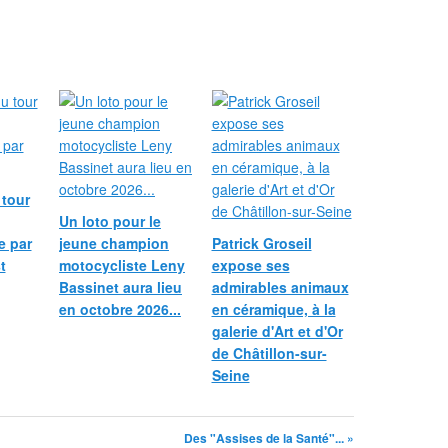
 tour
Un loto pour le
e par
jeune champion
Patrick Groseil
t
motocycliste Leny
expose ses
Bassinet aura lieu
admirables animaux
en octobre 2026...
en céramique, à la
galerie d'Art et d'Or
de Châtillon-sur-
Seine
Des "Assises de la Santé"... »