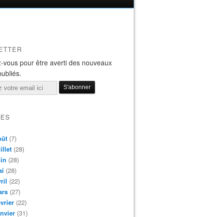
ETTER
-vous pour être averti des nouveaux
publiés.
VES
oût
(7)
illet
(28)
in
(28)
ai
(28)
ril
(22)
ars
(27)
vrier
(22)
nvier
(31)