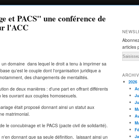
e et PACS" une conférence de
ur l'ACC
NEWSL
Abonnez
articles 
Email
 un domaine dans lequel le droit a tenu à imprimer sa
 base qu'est le couple dont l'organisation juridique a
ARCHI
, notamment, des changements de mentalités.
2026
ution de deux manières : d'une part en offrant différents
A
 en les ouvrant aux couples homosexuels.
Ju
Ju
mariage était proposé donnant ainsi un statut aux
M
me matrimonial.
Av
M
de le concubinage et le PACS (pacte civil de solidarité).
Fé
Ja
 n'en donnant que sa seule définition, laissant ainsi un