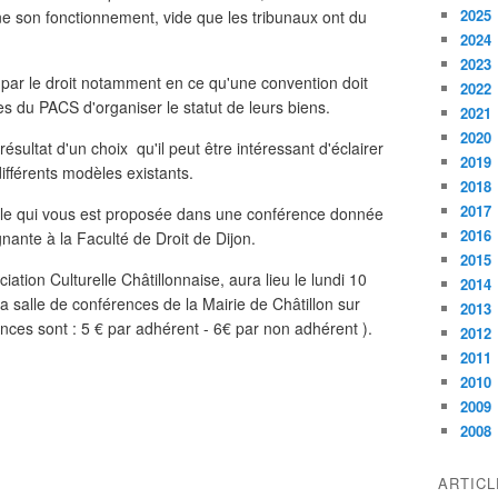
2025
rne son fonctionnement, vide que les tribunaux ont du
2024
2023
 par le droit notamment en ce qu'une convention doit
2022
es du PACS d'organiser le statut de leurs biens.
2021
2020
résultat d'un choix qu'il peut être intéressant d'éclairer
2019
fférents modèles existants.
2018
2017
ple qui vous est proposée dans une conférence donnée
2016
ante à la Faculté de Droit de Dijon.
2015
ation Culturelle Châtillonnaise, aura lieu le lundi 10
2014
salle de conférences de la Mairie de Châtillon sur
2013
ences sont : 5 € par adhérent - 6€ par non adhérent ).
2012
2011
2010
2009
2008
ARTIC