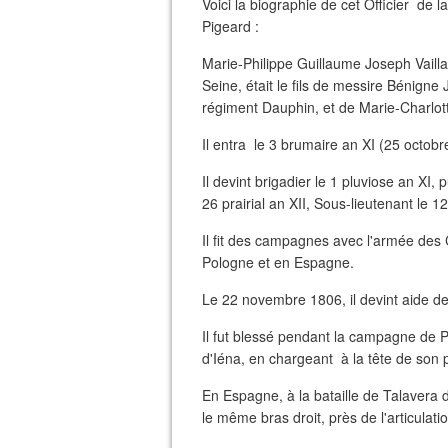
Voici la biographie de cet Officier de 
Pigeard :
Marie-Philippe Guillaume Joseph Vaillan
Seine, était le fils de messire Bénigne
régiment Dauphin, et de Marie-Charlot
Il entra le 3 brumaire an XI (25 octo
Il devint brigadier le 1 pluviose an XI,
26 prairial an XII, Sous-lieutenant le 1
Il fit des campagnes avec l'armée des
Pologne et en Espagne.
Le 22 novembre 1806, il devint aide de
Il fut blessé pendant la campagne de P
d'Iéna, en chargeant à la tête de son 
En Espagne, à la bataille de Talavera d
le même bras droit, près de l'articulatio