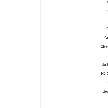
G
Co
Chev
de 
Né à
déc