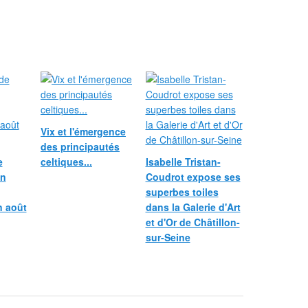
Vix et l'émergence
des principautés
e
celtiques...
Isabelle Tristan-
in
Coudrot expose ses
superbes toiles
n août
dans la Galerie d'Art
et d'Or de Châtillon-
sur-Seine