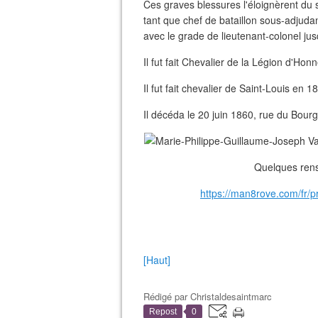
Ces graves blessures l'éloignèrent du s
tant que chef de bataillon sous-adjudan
avec le grade de lieutenant-colonel jus
Il fut fait Chevalier de la Légion d'H
Il fut fait chevalier de Saint-Louis en 1
Il décéda le 20 juin 1860, rue du Bourg
Quelques ren
https://man8rove.com/fr/pr
[Haut]
Rédigé par
Christaldesaintmarc
Repost
0