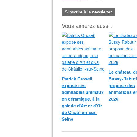
S'inscrire à la newsletter
Vous aimerez aussi :
Le château d
Patrick Groseil
Bussy-Rabut
expose ses
propose des
admirables animaux
animations e
en céramique, à la
2026
galerie d'Art et d'Or
de Châtillon-sur-
Seine