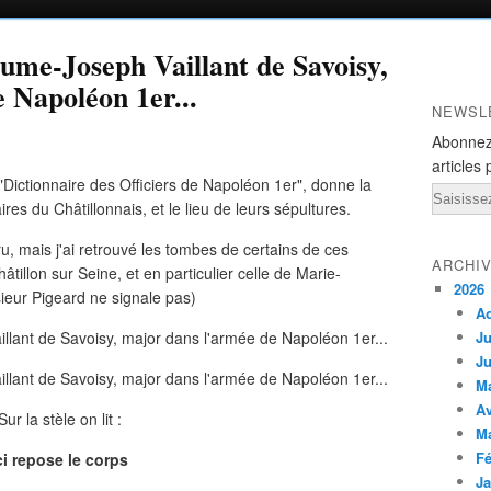
ume-Joseph Vaillant de Savoisy,
 Napoléon 1er...
NEWSL
Abonnez
articles 
"Dictionnaire des Officiers de Napoléon 1er", donne la
Email
ires du Châtillonnais, et le lieu de leurs sépultures.
, mais j'ai retrouvé les tombes de certains de ces
ARCHI
âtillon sur Seine, et en particulier celle de Marie-
2026
sieur Pigeard ne signale pas)
A
Ju
Ju
M
Av
Sur la stèle on lit :
M
Fé
ci repose le corps
Ja