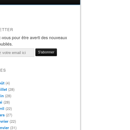
ETTER
-vous pour être averti des nouveaux
publiés.
VES
oût
(4)
illet
(28)
in
(28)
ai
(28)
ril
(22)
ars
(27)
vrier
(22)
nvier
(31)