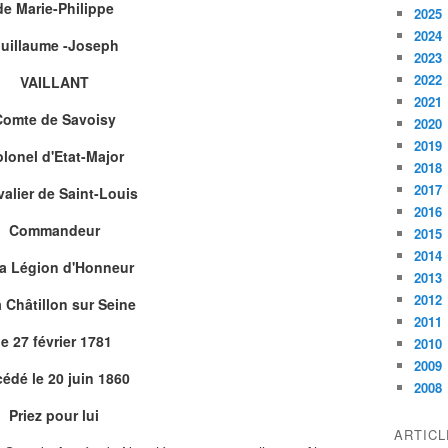
de Marie-Philippe
2025
2024
uillaume -Joseph
2023
2022
VAILLANT
2021
Comte de Savoisy
2020
2019
lonel d'Etat-Major
2018
2017
alier de Saint-Louis
2016
Commandeur
2015
2014
la Légion d'Honneur
2013
2012
 Châtillon sur Seine
2011
le 27 février 1781
2010
2009
édé le 20 juin 1860
2008
Priez pour lui
ARTIC