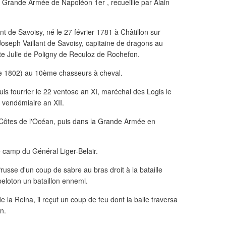
la Grande Armée de Napoléon 1er , recueillie par Alain
t de Savoisy, né le 27 février 1781 à Châtillon sur
 Joseph Vaillant de Savoisy, capitaine de dragons au
te Julie de Poligny de Reculoz de Rochefon.
bre 1802) au 10ème chasseurs à cheval.
 puis fourrier le 22 ventose an XI, maréchal des Logis le
2 vendémiaire an XII.
 Côtes de l'Océan, puis dans la Grande Armée en
 camp du Général Liger-Belair.
russe d'un coup de sabre au bras droit à la bataille
peloton un bataillon ennemi.
e la Reina, il reçut un coup de feu dont la balle traversa
n.