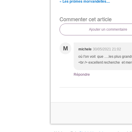
« Les prômes morvandelles....
Commenter cet article
Ajouter un commentaire
M
michele
30/05/2021 21:02
où l'on voit que .....les plus grand
<br /> excellent recherche et mer
Répondre