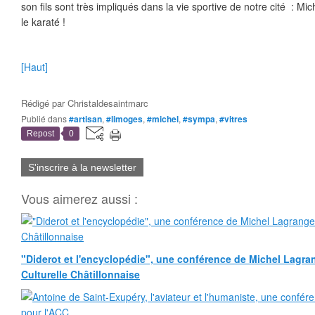
son fils sont très impliqués dans la vie sportive de notre cité : Mic
le karaté !
[Haut]
Rédigé par
Christaldesaintmarc
Publié dans
#artisan
,
#limoges
,
#michel
,
#sympa
,
#vitres
Repost
0
S'inscrire à la newsletter
Vous aimerez aussi :
"Diderot et l'encyclopédie", une conférence de Michel Lagra
Culturelle Châtillonnaise