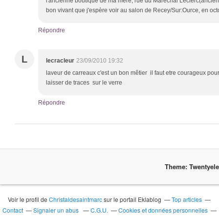
l'ancienne boutique de ma mère, rue du Maréchal Leclerc(ancien
bon vivant que j'espère voir au salon de Recey/Sur:Ource, en oct
Répondre
L
lecracleur
23/09/2010 19:32
laveur de carreaux c'est un bon mêtier il faut etre courageux pour 
laisser de traces sur le verre
Répondre
Theme: Twentyel
Voir le profil de
Christaldesaintmarc
sur le portail Eklablog
Top articles
Contact
Signaler un abus
C.G.U.
Cookies et données personnelles