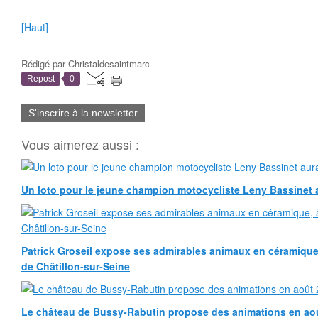
[Haut]
Rédigé par
Christaldesaintmarc
Repost
0
S'inscrire à la newsletter
Vous aimerez aussi :
Un loto pour le jeune champion motocycliste Leny Bassinet au
Patrick Groseil expose ses admirables animaux en céramique, à
de Châtillon-sur-Seine
Le château de Bussy-Rabutin propose des animations en ao