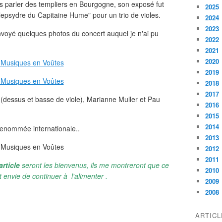
us parler des templiers en Bourgogne, son exposé fut
2025
 clepsydre du Capitaine Hume" pour un trio de violes.
2024
2023
nvoyé quelques photos du concert auquel je n'ai pu
2022
2021
2020
2019
2018
2017
(dessus et basse de viole), Marianne Muller et Pau
2016
2015
2014
renommée internationale..
2013
2012
2011
article
seront les bienvenus, ils me montreront que ce
2010
 envie de continuer à l'alimenter .
2009
2008
ARTIC