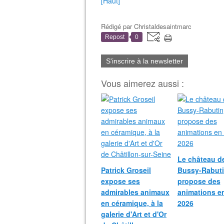
[Haut]
Rédigé par
Christaldesaintmarc
Repost
0
S'inscrire à la newsletter
Vous aimerez aussi :
Le château d
Patrick Groseil
Bussy-Rabut
expose ses
propose des
admirables animaux
animations e
en céramique, à la
2026
galerie d'Art et d'Or