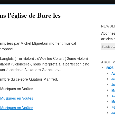
s l'église de Bure les
NEWSL
Abonnez
articles 
s Templiers par Michel Miguet,un moment musical
Email
 proposé.
glois ( 1er violon) , d'Adeline Collart ( 2ème violon)
ARCHI
labert (violoncelle), nous interpréta à la perfection cinq
2026
tuor à cordes d'Alexandre Glazounov..
A
membre du célèbre Quatuor Manfred.
Ju
Ju
M
Av
M
Fé
Ja