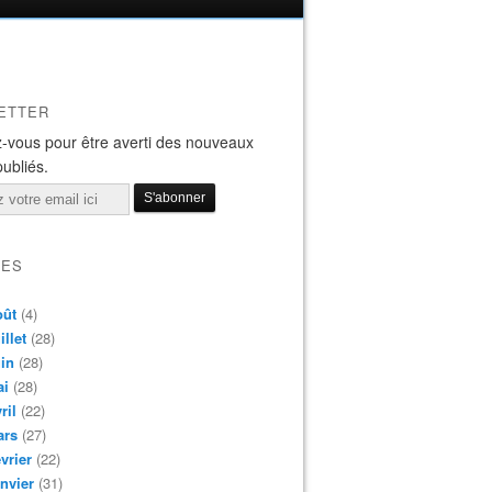
ETTER
-vous pour être averti des nouveaux
publiés.
VES
oût
(4)
illet
(28)
in
(28)
ai
(28)
ril
(22)
ars
(27)
vrier
(22)
nvier
(31)