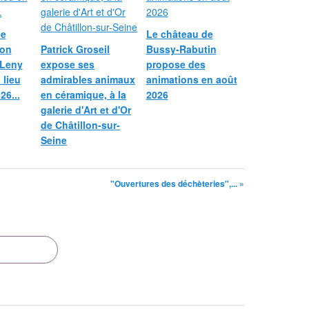
le
Le château de
ion
Patrick Groseil
Bussy-Rabutin
 Leny
expose ses
propose des
 lieu
admirables animaux
animations en août
26...
en céramique, à la
2026
galerie d'Art et d'Or
de Châtillon-sur-
Seine
"Ouvertures des déchèteries",... »