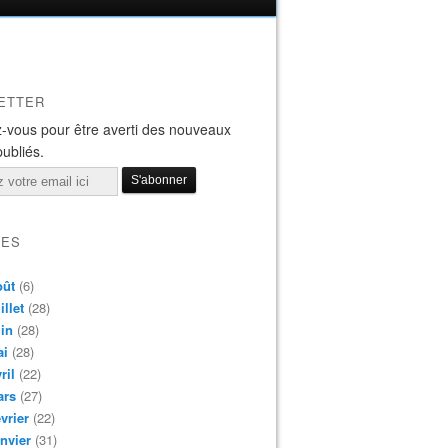
ETTER
-vous pour être averti des nouveaux
publiés.
VES
oût
(6)
illet
(28)
in
(28)
ai
(28)
ril
(22)
ars
(27)
vrier
(22)
nvier
(31)