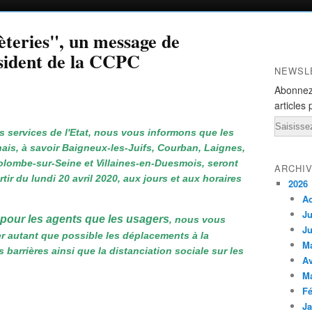
èteries", un message de
sident de la CCPC
NEWSL
Abonnez
articles 
Email
es services de l'Etat, nous vous informons que les
ais, à savoir Baigneux-les-Juifs, Courban, Laignes,
olombe-sur-Seine et Villaines-en-Duesmois, seront
ARCHI
ir du lundi 20 avril 2020, aux jours et aux horaires
2026
A
Ju
 pour les agents que les usagers
nous vous
,
Ju
 autant que possible les déplacements à la
M
 barrières ainsi que la distanciation sociale sur les
Av
M
Fé
Ja