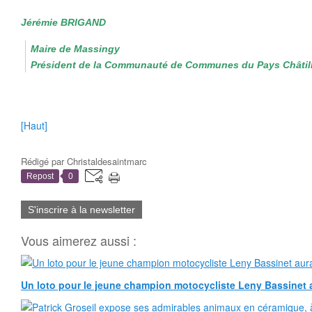
Jérémie BRIGAND
Maire de Massingy
Président de la Communauté de Communes du Pays Châtil
[Haut]
Rédigé par
Christaldesaintmarc
Repost
0
S'inscrire à la newsletter
Vous aimerez aussi :
Un loto pour le jeune champion motocycliste Leny Bassinet au