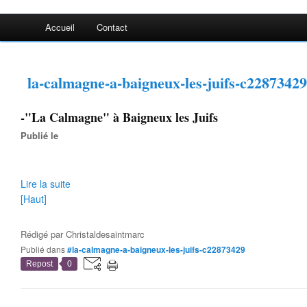
Accueil
Contact
la-calmagne-a-baigneux-les-juifs-c22873429
-"La Calmagne" à Baigneux les Juifs
Publié le
Lire la suite
[Haut]
Rédigé par
Christaldesaintmarc
Publié dans
#la-calmagne-a-baigneux-les-juifs-c22873429
Repost
0