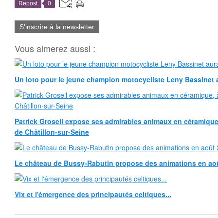
Repost
0
S'inscrire à la newsletter
Vous aimerez aussi :
Un loto pour le jeune champion motocycliste Leny Bassinet au
Patrick Groseil expose ses admirables animaux en céramique, à
de Châtillon-sur-Seine
Le château de Bussy-Rabutin propose des animations en ao
Vix et l'émergence des principautés celtiques...