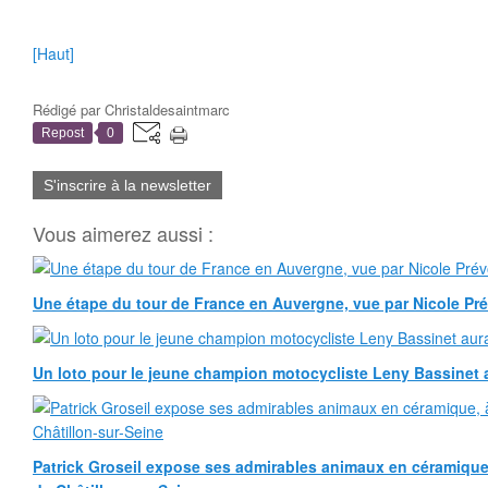
[Haut]
Rédigé par
Christaldesaintmarc
Repost
0
S'inscrire à la newsletter
Vous aimerez aussi :
Une étape du tour de France en Auvergne, vue par Nicole Pr
Un loto pour le jeune champion motocycliste Leny Bassinet au
Patrick Groseil expose ses admirables animaux en céramique, à