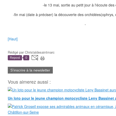
-le 13 mai, sortie au petit jour à l'écoute des
-fin mai (date à préciser) la découverte des orchidées(ophrys, 
-
[Haut]
Rédigé par
Christaldesaintmarc
Repost
0
S'inscrire à la newsletter
Vous aimerez aussi :
Un loto pour le jeune champion motocycliste Leny Bassinet au