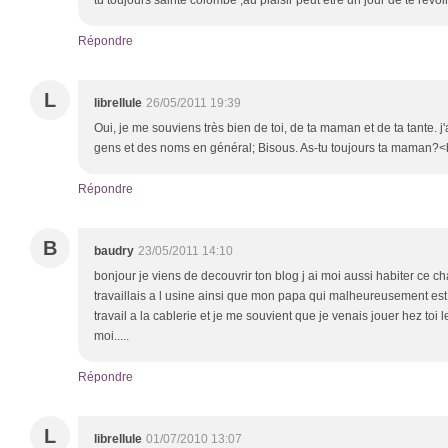
tu toujours sainte colombe ,au plaisir peut etre un jour de te revoi
Répondre
L
librellule
26/05/2011 19:39
Oui, je me souviens très bien de toi, de ta maman et de ta tante.
gens et des noms en général; Bisous. As-tu toujours ta maman?<
Répondre
B
baudry
23/05/2011 14:10
bonjour je viens de decouvrir ton blog j ai moi aussi habiter ce
travaillais a l usine ainsi que mon papa qui malheureusement es
travail a la cablerie et je me souvient que je venais jouer hez toi
moi.....
Répondre
L
librellule
01/07/2010 13:07