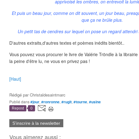
apprivoisé les ombres, on entrevoit la lum
Et puis un beau jour, comme on dit souvent, un jour beau, presq
que ça ne brûle plus.
Un petit tas de cendres sur lequel on pose un regard attendri
D'autres extraits,d'autres textes et poèmes inédits bientôt..
Vous pouvez vous procurer le livre de Valérie Tröndle à la librairie
la peine d'être lu, ne vous en privez pas !
[Haut]
Rédigé par
Christaldesaintmarc
Publié dans
#jour
,
#ronronne
,
#rugit
,
#tourne
,
#usine
Repost
0
S'inscrire à la newsletter
Vous aimerez aussi :