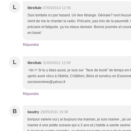
L
librellule
07/04/2014 12:56
Suis tombée ici par hasard. Un lien étrange. Géniale? non! Aucu
vient de me le chanter la radio. Précaire, pas loin de la pauvreté.
précaire et fatiguée. ça ira mieux demain. Bonne journée et coura
en bave!
Répondre
L
librellule
31/05/2011 12:58
<br /> Si tu y étais aussi, je suis sur "face de book" de temps-e
après avoir vécu à Obtrée, Châtillon, Blois et survécu en Essonne
sorcieremime@yahoo.fr
Répondre
B
baudry
29/05/2011 19:38
bonjour valerie oui j ai toujours ma maman, je suis mariee , jai une
mamie d une petite oceane qui a 3 ans et j habite a sainte savine a