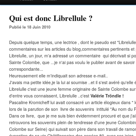
Qui est donc Librellule ?
Publié le 18 Juin 2010
Depuis quelque temps, une lectrice , dont le pseudo est "Librelul
commentaires sur les articles du blog,commentaires pertinents et p
Librelulle, un jour, m'a adressé un commentaire qui décrivait si 
Sainte Colombe, que ...je n'ai pas voulu le publier avant de savoir 
correspondante...
Heureusement elle m'indiquait son adresse e-mail..
J'avais ma petite idée,je la lui ai soumise ..et il s'est avéré qu'elle é
Librelulle c'est une jeune femme originaire de Sainte Colombe s
d'entre vous connaissent, Librelulle ..c'est
Valérie Tröndle !
Pascaline Kromicheff lui avait consacré un article élogieux dans " le
lors de la parution de son livre de souvenirs intitulé "Au nom du P
Dans ce livre, que je me suis bien évidemment procuré et que j
retrouvons les souvenirs plein de tendresse d'une jeune Colombin
Colombe sur Seine) qui suivait son père dans son travail de ramo
évocation de sa vie Châtillonnaise des années 80, avec ses joies,