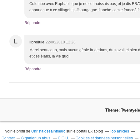
Colombe avec Raphael, que je ne connaissais pas, et je dis BRAVO
appartenue à ce villagehttp://bourgogne-franche-comte.france3.f
Répondre
L
librellule
22/06/2010 12:28
Merci beaucoup, mais aucun génie là-dedans, du travail et bien
et des élans, la vie quoi!
Répondre
Theme: Twentyel
Voir le profil de
Christaldesaintmarc
sur le portail Eklablog
Top articles
Contact
Signaler un abus
C.G.U.
Cookies et données personnelles