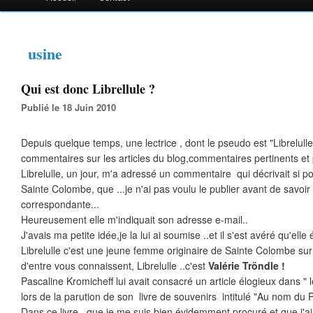
usine
Qui est donc Librellule ?
Publié le 18 Juin 2010
Depuis quelque temps, une lectrice , dont le pseudo est "Librelul
commentaires sur les articles du blog,commentaires pertinents et p
Librelulle, un jour, m'a adressé un commentaire qui décrivait si 
Sainte Colombe, que ...je n'ai pas voulu le publier avant de savoir 
correspondante...
Heureusement elle m'indiquait son adresse e-mail..
J'avais ma petite idée,je la lui ai soumise ..et il s'est avéré qu'elle é
Librelulle c'est une jeune femme originaire de Sainte Colombe s
d'entre vous connaissent, Librelulle ..c'est
Valérie Tröndle !
Pascaline Kromicheff lui avait consacré un article élogieux dans " le
lors de la parution de son livre de souvenirs intitulé "Au nom du P
Dans ce livre, que je me suis bien évidemment procuré et que j