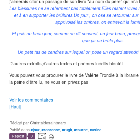
j'aimerais citer un passage de son livre "au nom du père" qui m'a 
Les blessures ne se referment pas totalement.Elles restent vives
et à en supporter les brûlures.Un jour , on ose se retourner sur
apprivoisé les ombres, on entrevoit la lum
Et puis un beau jour, comme on dit souvent, un jour beau, presq
que ça ne brûle plus.
Un petit tas de cendres sur lequel on pose un regard attendri
D'autres extraits,d'autres textes et poèmes inédits bientôt..
Vous pouvez vous procurer le livre de Valérie Tröndle à la librairie
la peine d'être lu, ne vous en privez pas !
Voir les commentaires
[Haut]
Rédigé par
Christaldesaintmarc
Publié dans
#jour
,
#ronronne
,
#rugit
,
#tourne
,
#usine
Repost
0