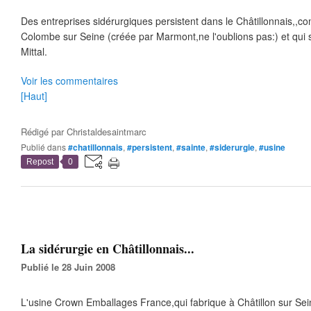
Des entreprises sidérurgiques persistent dans le Châtillonnais,,c
Colombe sur Seine (créée par Marmont,ne l'oublions pas:) et qui s
Mittal.
Voir les commentaires
[Haut]
Rédigé par
Christaldesaintmarc
Publié dans
#chatillonnais
,
#persistent
,
#sainte
,
#siderurgie
,
#usine
Repost
0
La sidérurgie en Châtillonnais...
Publié le 28 Juin 2008
L'usine Crown Emballages France,qui fabrique à Châtillon sur Sein