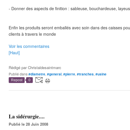
- Donner des aspects de finition : sableuse, bouchardeuse, laye
Enfin les produits seront emballés avec soin dans des caisses pou
clients à travers le monde
Voir les commentaires
[Haut]
Rédigé par
Christaldesaintmarc
Publié dans
#diametre
,
#general
,
#pierre
,
#tranches
,
#usine
Repost
0
La sidérurgie....
Publié le 28 Juin 2008