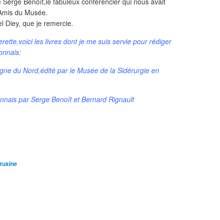
de Serge Benoît,le fabuleux conférencier qui nous avait
 Amis du Musée.
el Diey, que je remercie.
te,voici les livres dont je me suis servie pour rédiger
lonnais:
gne du Nord,édité par le Musée de la Sidérurgie en
onnais par Serge Benoît et Bernard Rignault
#usine