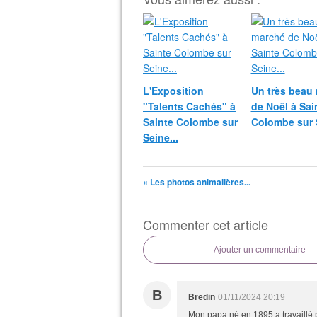
L'Exposition
Un très beau
"Talents Cachés" à
de Noël à Sai
Sainte Colombe sur
Colombe sur S
Seine...
« Les photos animalières...
Commenter cet article
Ajouter un commentaire
B
Bredin
01/11/2024 20:19
Mon papa né en 1895 a travaillé p