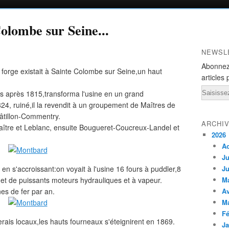
Colombe sur Seine...
NEWSL
Abonnez
forge existait à Sainte Colombe sur Seine,un haut
articles 
Email
s après 1815,transforma l'usine en un grand
824, ruiné,il la revendit à un groupement de Maîtres de
hâtillon-Commentry.
ARCHI
aître et Leblanc, ensuite Bougueret-Coucreux-Landel et
2026
A
Ju
 en s'accroissant:on voyait à l'usine 16 fours à puddler,8
Ju
s et de puissants moteurs hydrauliques et à vapeur.
M
es de fer par an.
Av
M
Fé
ais locaux,les hauts fourneaux s'éteignirent en 1869.
Ja