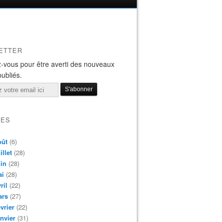
ETTER
-vous pour être averti des nouveaux
publiés.
VES
oût
(6)
illet
(28)
in
(28)
ai
(28)
ril
(22)
ars
(27)
vrier
(22)
nvier
(31)