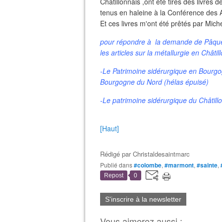
Châtillonnais ,ont été tirés des livres 
tenus en haleine à la Conférence des
Et ces livres m'ont été prêtés par Mich
pour répondre à la demande de Pâqueret
les articles sur la métallurgie en Châtil
-Le Patrimoine sidérurgique en Bourgo
Bourgogne du Nord (hélas épuisé)
-Le patrimoine sidérurgique du Châtill
[Haut]
Rédigé par
Christaldesaintmarc
Publié dans
#colombe
,
#marmont
,
#sainte
,
Repost
0
S'inscrire à la newsletter
Vous aimerez aussi :