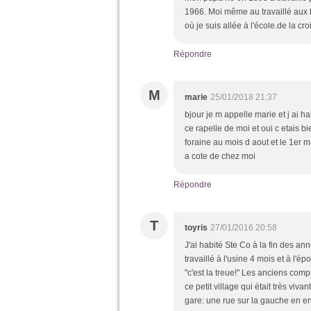
1966. Moi même au travaillé aux 
où je suis allée à l'école.de la c
Répondre
M
marie
25/01/2018 21:37
bjour je m appelle marie et j ai ha
ce rapelle de moi et oui c etais bi
foraine au mois d aout et le 1er m
a cote de chez moi
Répondre
T
toyris
27/01/2016 20:58
J'ai habité Ste Co à la fin des ann
travaillé à l'usine 4 mois et à l'é
"c'est la treue!" Les anciens com
ce petit village qui était très viva
gare: une rue sur la gauche en en