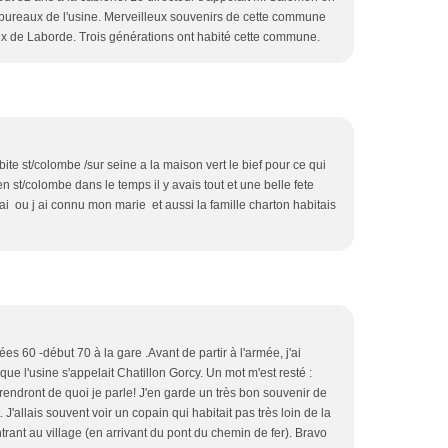
bureaux de l'usine. Merveilleux souvenirs de cette commune
roix de Laborde. Trois générations ont habité cette commune.
bite st/colombe /sur seine a la maison vert le bief pour ce qui
en st/colombe dans le temps il y avais tout et une belle fete
ai ou j ai connu mon marie et aussi la famille charton habitais
ées 60 -début 70 à la gare .Avant de partir à l'armée, j'ai
poque l'usine s'appelait Chatillon Gorcy. Un mot m'est resté :
prendront de quoi je parle! J'en garde un très bon souvenir de
nt. J'allais souvent voir un copain qui habitait pas très loin de la
trant au village (en arrivant du pont du chemin de fer). Bravo