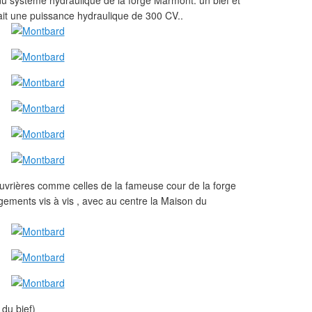
du système hydraulique de la forge Marmont: un bief et
it une puissance hydraulique de 300 CV..
ouvrières comme celles de la fameuse cour de la forge
gements vis à vis , avec au centre la Maison du
du bief)