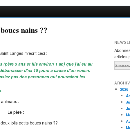
 boucs nains ??
NEWSL
Abonnez
aint Langes m'écrit ceci :
articles 
 (père 3 ans et fils environ 1 an) que j'ai eu au
Email
ébarrasser d'ici 15 jours à cause d'un voisin.
siez pas des personnes qui pourraient les
ARCHI
2026
.
A
s animaux :
Ju
Ju
Le père :
M
Av
M