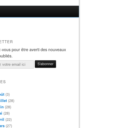
ETTER
-vous pour être averti des nouveaux
publiés.
VES
oût
(3)
illet
(28)
in
(28)
ai
(28)
ril
(22)
ars
(27)