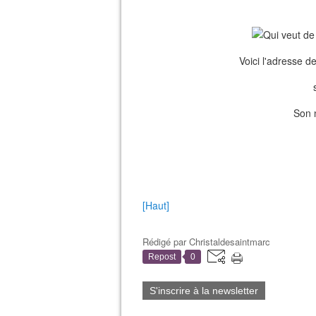
Voici l'adresse d
Son 
[Haut]
Rédigé par
Christaldesaintmarc
Repost
0
S'inscrire à la newsletter