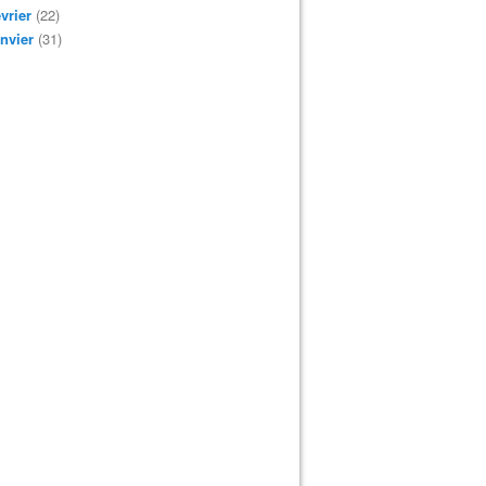
vrier
(22)
nvier
(31)