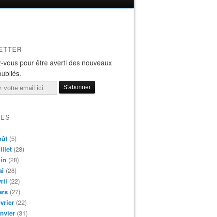
ETTER
-vous pour être averti des nouveaux
publiés.
VES
oût
(5)
illet
(28)
in
(28)
ai
(28)
ril
(22)
ars
(27)
vrier
(22)
nvier
(31)