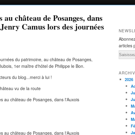
s au château de Posanges, dans
e Jenry Camus lors des journées
NEWSL
Abonnez
articles 
Email
journées du patrimoine, au château de Posanges,
ubois, 1er maître d'hôtel de Philippe le Bon.
ARCHI
cteurs du blog...merci à lui !
2026
A
hâteau vu de la route
Ju
Ju
M
Av
M
Fé
Ja