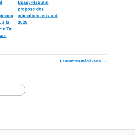
l
Bussy-Rabutin
propose des
nimaux
animations en août
 à la
2026
et d'Or
sur-
Rencontres médiévales... »