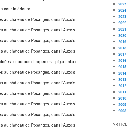
2025
a cour intérieure :
2024
2023
2022
2021
2020
2019
2018
2017
2016
minées- superbes charpentes - pigeonnier) :
2015
2014
2013
2012
2011
2010
2009
2008
ARTIC