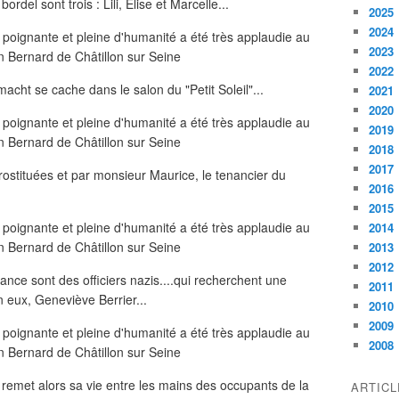
rdel sont trois : Lili, Elise et Marcelle...
2025
2024
2023
2022
cht se cache dans le salon du "Petit Soleil"...
2021
2020
2019
2018
2017
prostituées et par monsieur Maurice, le tenancier du
2016
2015
2014
2013
2012
nce sont des officiers nazis....qui recherchent une
2011
eux, Geneviève Berrier...
2010
2009
2008
) remet alors sa vie entre les mains des occupants de la
ARTIC