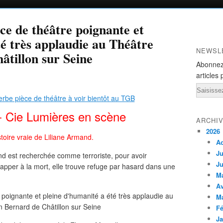
ce de théâtre poignante et
té très applaudie au Théâtre
NEWSL
tillon sur Seine
Abonnez
articles 
Email
- Cie Lumières en scène
ARCHI
2026
stoire vraie de Liliane Armand.
A
Ju
d est recherchée comme terroriste, pour avoir
Ju
apper à la mort, elle trouve refuge par hasard dans une
M
Av
M
Fé
Ja