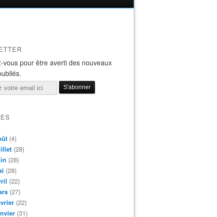
ETTER
-vous pour être averti des nouveaux
publiés.
VES
oût
(4)
illet
(28)
in
(28)
ai
(28)
ril
(22)
ars
(27)
vrier
(22)
nvier
(31)