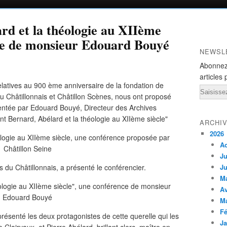
rd et la théologie au XIIème
nce de monsieur Edouard Bouyé
NEWSL
Abonnez
articles 
relatives au 900 ème anniversaire de la fondation de
Email
du Châtillonnais et Châtillon Scènes, nous ont proposé
entée par Edouard Bouyé, Directeur des Archives
nt Bernard, Abélard et la théologie au XIIème siècle"
ARCHI
2026
A
Ju
du Châtillonnais, a présenté le conférencier.
Ju
M
Av
M
Fé
résenté les deux protagonistes de cette querelle qui les
Ja