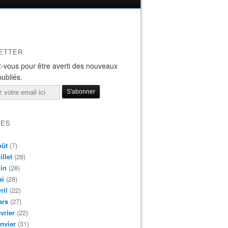
ETTER
-vous pour être averti des nouveaux
publiés.
VES
oût
(7)
illet
(28)
in
(28)
ai
(28)
ril
(22)
ars
(27)
vrier
(22)
nvier
(31)