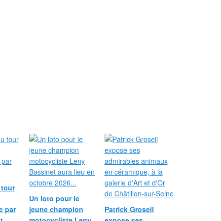
 tour
Un loto pour le
e par
jeune champion
Patrick Groseil
t
motocycliste Leny
expose ses