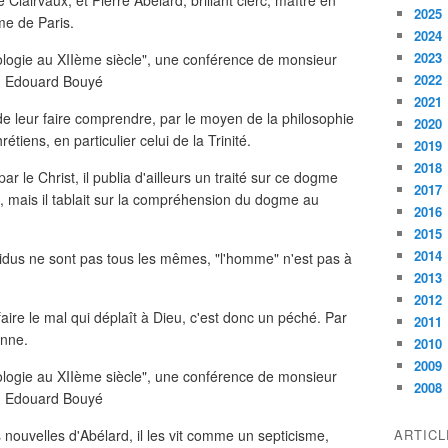
lairvaux, et Pierre Abélard, brillant clerc, maître en
2025
me de Paris.
2024
2023
2022
2021
e leur faire comprendre, par le moyen de la philosophie
2020
tiens, en particulier celui de la Trinité.
2019
2018
par le Christ, il publia d'ailleurs un traité sur ce dogme
2017
ne", mais il tablait sur la compréhension du dogme au
2016
2015
2014
ividus ne sont pas tous les mêmes, "l'homme" n'est pas à
2013
2012
 faire le mal qui déplaît à Dieu, c'est donc un péché. Par
2011
onne.
2010
2009
2008
 nouvelles d'Abélard, il les vit comme un septicisme,
ARTIC