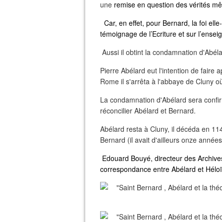
une
remise en question des vérités mêm
Car, en effet, pour Bernard, la foi ell
témoignage de l’Ecriture et sur l’ensei
Aussi il obtint la condamnation d'Abél
Pierre Abélard eut l'intention de fair
Rome il s'arrêta à l'abbaye de Cluny où
La condamnation d'Abélard sera confir
réconcilier Abélard et Bernard.
Abélard resta à Cluny, il décéda en 1
Bernard (il avait d'ailleurs onze année
Edouard Bouyé, directeur des Archives 
correspondance entre Abélard et Héloï