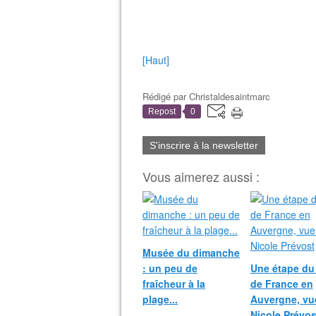
[Haut]
Rédigé par
Christaldesaintmarc
Repost
0
S'inscrire à la newsletter
Vous aimerez aussi :
Musée du dimanche
: un peu de
Une étape du
fraîcheur à la
de France en
plage...
Auvergne, vu
Nicole Prévos