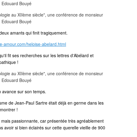
 deux amants qui finit tragiquement.
ire-amour.com/heloise-abelard.html
il fit ses recherches sur les lettres d'Abélard et
pathique !
n avance sur son temps.
isme de Jean-Paul Sartre était déjà en germe dans les
émontrer !
e, mais passionnante, car présentée très agréablement
avoir si bien éclairés sur cette querelle vieille de 900