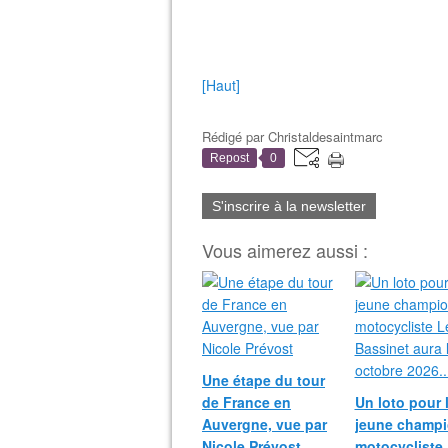
[Haut]
Rédigé par
Christaldesaintmarc
Repost
0
S'inscrire à la newsletter
Vous aimerez aussi :
Une étape du tour
de France en
Un loto pour 
Auvergne, vue par
jeune champ
Nicole Prévost
motocycliste