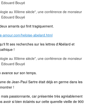
 deux amants qui finit tragiquement.
ire-amour.com/heloise-abelard.html
il fit ses recherches sur les lettres d'Abélard et
pathique !
n avance sur son temps.
isme de Jean-Paul Sartre était déjà en germe dans les
émontrer !
e, mais passionnante, car présentée très agréablement
avoir si bien éclairés sur cette querelle vieille de 900