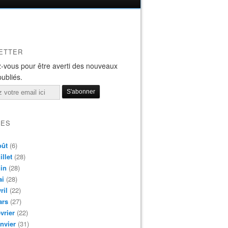
ETTER
-vous pour être averti des nouveaux
publiés.
VES
oût
(6)
illet
(28)
in
(28)
ai
(28)
ril
(22)
ars
(27)
vrier
(22)
nvier
(31)