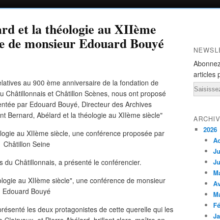
rd et la théologie au XIIème
nce de monsieur Edouard Bouyé
NEWSL
Abonnez
articles 
relatives au 900 ème anniversaire de la fondation de
Email
du Châtillonnais et Châtillon Scènes, nous ont proposé
entée par Edouard Bouyé, Directeur des Archives
nt Bernard, Abélard et la théologie au XIIème siècle"
ARCHI
2026
A
Ju
du Châtillonnais, a présenté le conférencier.
Ju
M
Av
M
Fé
résenté les deux protagonistes de cette querelle qui les
Ja