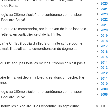
lairvaux, et Pierre Abélard, brillant clerc, maître en
2025
me de Paris.
2024
2023
2022
2021
e leur faire comprendre, par le moyen de la philosophie
2020
tiens, en particulier celui de la Trinité.
2019
2018
par le Christ, il publia d'ailleurs un traité sur ce dogme
2017
ne", mais il tablait sur la compréhension du dogme au
2016
2015
2014
ividus ne sont pas tous les mêmes, "l'homme" n'est pas à
2013
2012
 faire le mal qui déplaît à Dieu, c'est donc un péché. Par
2011
onne.
2010
2009
2008
 nouvelles d'Abélard, il les vit comme un septicisme,
ARTIC