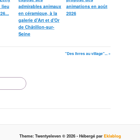
 lieu
admirables animaux
animations en août
26...
en céramique, à la
2026
galerie d'Art et d'Or
de Châtillon-sur-
Seine
"Des livres au village"... »
Theme: Twentyeleven © 2026 -
Hébergé par
Eklablog