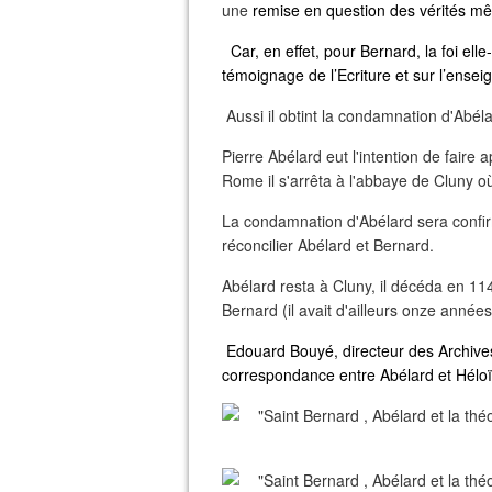
une
remise en question des vérités mêm
Car, en effet, pour Bernard, la foi ell
témoignage de l’Ecriture et sur l’ensei
Aussi il obtint la condamnation d'Abél
Pierre Abélard eut l'intention de fair
Rome il s'arrêta à l'abbaye de Cluny où
La condamnation d'Abélard sera confir
réconcilier Abélard et Bernard.
Abélard resta à Cluny, il décéda en 1
Bernard (il avait d'ailleurs onze année
Edouard Bouyé, directeur des Archives 
correspondance entre Abélard et Héloï