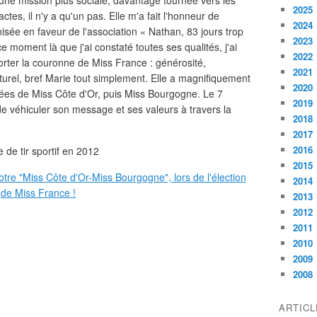
 une mission plus sociale, davantage tournée vers les
2025
tes, il n'y a qu'un pas. Elle m'a fait l'honneur de
2024
nisée en faveur de l'association « Nathan, 83 jours trop
2023
ce moment là que j'ai constaté toutes ses qualités, j'ai
2022
porter la couronne de Miss France : générosité,
2021
turel, bref Marie tout simplement. Elle a magnifiquement
2020
ées de Miss Côte d'Or, puis Miss Bourgogne. Le 7
2019
de véhiculer son message et ses valeurs à travers la
2018
2017
2016
de tir sportif en 2012
2015
2014
2013
2012
2011
2010
2009
2008
ARTIC