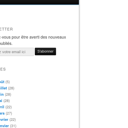
ETTER
-vous pour être averti des nouveaux
publiés.
VES
oût
(5)
illet
(28)
in
(28)
ai
(28)
ril
(22)
ars
(27)
vrier
(22)
nvier
(31)