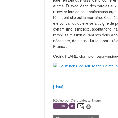
jouer en tant que Miss, de lui conférer
autres. Et avec Marie des paroles aux ac
m'inviter lors de sa manifestation orga
tôt » dont elle est la marraine. C'est à 
été convaincu qu'elle serait digne de 
dynamisme, simplicité, spontanéité, na
rempli sa mission durant ses deux ann
décembre, donnons - lui l'opportunité 
France .
Cédric FEVRE, champion paralympique 
[Haut]
Rédigé par
Christaldesaintmarc
Repost
0