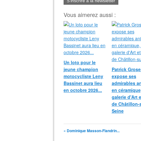
S'inscrire à la newsletter
Vous aimerez aussi :
Un loto pour le
jeune champion
Patrick Grosei
motocycliste Leny
expose ses
Bassinet aura lieu
admirables a
en octobre 2026...
en céramique,
galerie d'Art 
de Châtillon-
Seine
« Dominique Masson-Flandrin...