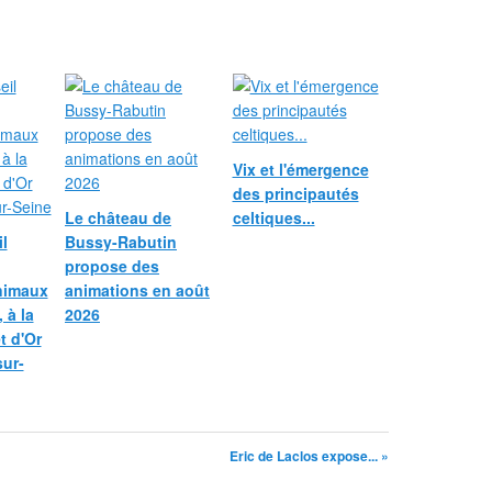
Vix et l'émergence
des principautés
Le château de
celtiques...
l
Bussy-Rabutin
propose des
nimaux
animations en août
 à la
2026
et d'Or
sur-
Eric de Laclos expose... »