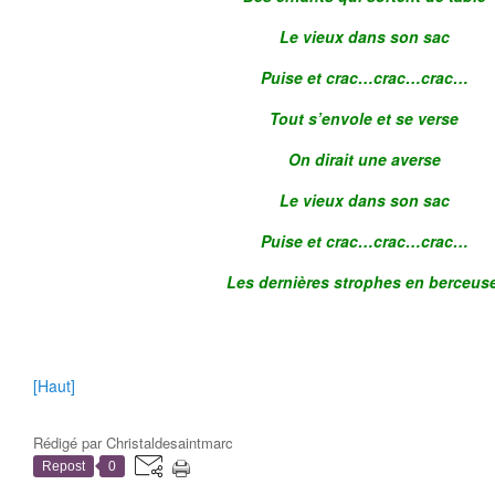
Le vieux dans son sac
Puise et crac…crac…crac…
Tout s’envole et se verse
On dirait une averse
Le vieux dans son sac
Puise et crac…crac…crac…
Les dernières strophes en berceuse
[Haut]
Rédigé par
Christaldesaintmarc
Repost
0