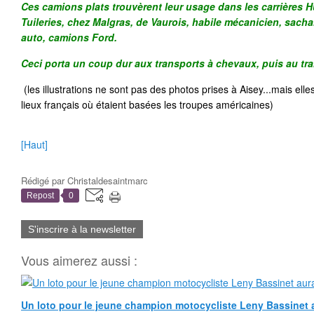
Ces camions plats trouvèrent leur usage dans les carrières H
Tuileries, chez Malgras, de Vaurois, habile mécanicien, sacha
auto, camions Ford.
Ceci porta un coup dur aux transports à chevaux, puis au t
(les illustrations ne sont pas des photos prises à Aisey...mais elles
lieux français où étaient basées les troupes américaines)
[Haut]
Rédigé par
Christaldesaintmarc
Repost
0
S'inscrire à la newsletter
Vous aimerez aussi :
Un loto pour le jeune champion motocycliste Leny Bassinet au