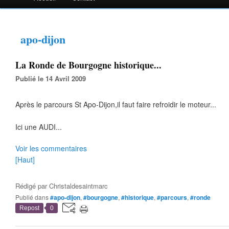
apo-dijon
La Ronde de Bourgogne historique...
Publié le 14 Avril 2009
Après le parcours St Apo-Dijon,il faut faire refroidir le moteur...
Ici une AUDI...
Voir les commentaires
[Haut]
Rédigé par
Christaldesaintmarc
Publié dans
#apo-dijon
,
#bourgogne
,
#historique
,
#parcours
,
#ronde
Repost
0