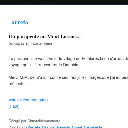
arreta
Un parapente au Mont Lassois...
Publié le 18 Février 2009
Le parapentiste va survoler le village de Pothières,là où s'arrêta 
voyage qui lui fit rencontrer le Dauphin..
Merci M.M. de m'avoir confié ces très jolies images,que j'ai eu be
présenter...
Voir les commentaires
[Haut]
Rédigé par
Christaldesaintmarc
Publié dans
#arreta
,
#jeanne
,
#lassois
,
#mont
,
#parapente