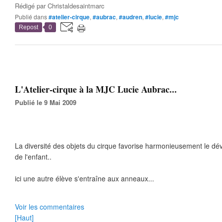
Rédigé par
Christaldesaintmarc
Publié dans
#atelier-cirque
,
#aubrac
,
#audren
,
#lucie
,
#mjc
Repost
0
L'Atelier-cirque à la MJC Lucie Aubrac...
Publié le 9 Mai 2009
La diversité des objets du cirque favorise harmonieusement le 
de l'enfant..
ici une autre élève s'entraîne aux anneaux...
Voir les commentaires
[Haut]