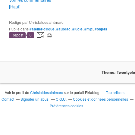
Voir les commentaires
[Haut]
Rédigé par
Christaldesaintmarc
Publié dans
#atelier-cirque
,
#aubrac
,
#lucie
,
#mjc
,
#objets
Repost
0
Theme: Twentyel
Voir le profil de
Christaldesaintmarc
sur le portail Eklablog
Top articles
Contact
Signaler un abus
C.G.U.
Cookies et données personnelles
Préférences cookies