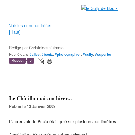
Voir les commentaires
[Haut]
Rédigé par
Christaldesaintmarc
Publié dans
#allee
,
#bouix
,
#photographier
,
#sully
,
#superbe
Repost
0
Le Châtillonnais en hiver...
Publié le 13 Janvier 2009
L'abreuvoir de Bouix était gelé sur plusieurs centimètres...
Aussi joli en hiver qu'aux autres saisons !