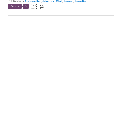
Publié dans
#conseiller
,
#decore
,
#hel
,
#marc
,
#martin
Repost
0