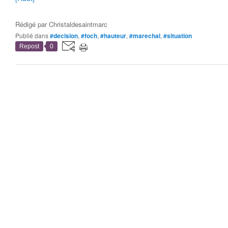
Rédigé par
Christaldesaintmarc
Publié dans
#decision
,
#foch
,
#hauteur
,
#marechal
,
#situation
Repost
0