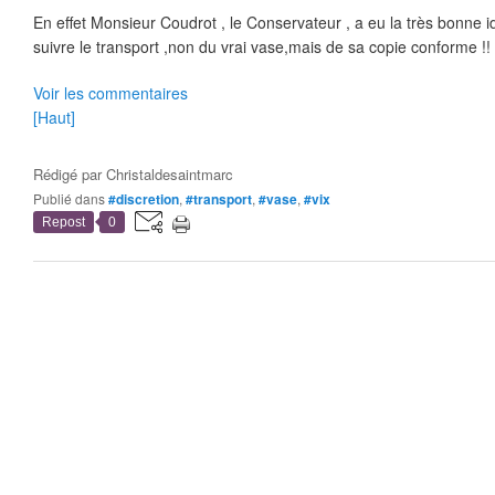
En effet Monsieur Coudrot , le Conservateur , a eu la très bonne 
suivre le transport ,non du vrai vase,mais de sa copie conforme !!
Voir les commentaires
[Haut]
Rédigé par
Christaldesaintmarc
Publié dans
#discretion
,
#transport
,
#vase
,
#vix
Repost
0