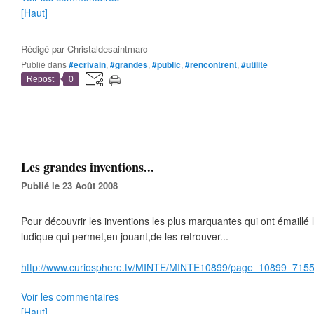
[Haut]
Rédigé par
Christaldesaintmarc
Publié dans
#ecrivain
,
#grandes
,
#public
,
#rencontrent
,
#utilite
Repost
0
Les grandes inventions...
Publié le 23 Août 2008
Pour découvrir les inventions les plus marquantes qui ont émaillé
ludique qui permet,en jouant,de les retrouver...
http://www.curiosphere.tv/MINTE/MINTE10899/page_10899_7155
Voir les commentaires
[Haut]