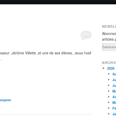
NEWSL
Abonnez
…
articles 
Email
sseur ,Jérôme Villette ,et une de ses élèves...sous l'oeil
.
ARCHI
2026
A
Ju
Ju
M
Av
ompette
M
Fé
Ja