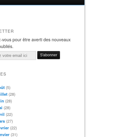
ETTER
-vous pour être averti des nouveaux
publiés.
VES
oût
(5)
illet
(28)
in
(28)
ai
(28)
ril
(22)
ars
(27)
vrier
(22)
nvier
(31)