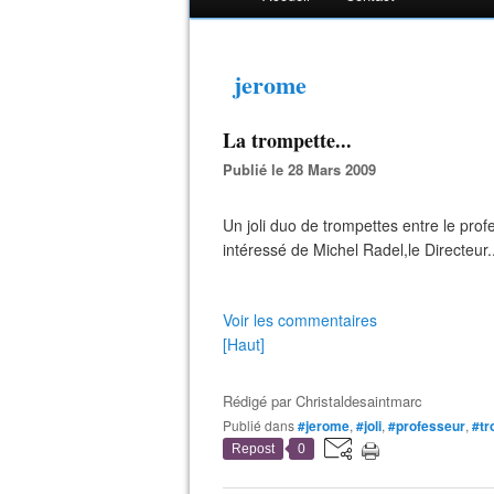
jerome
La trompette...
Publié le 28 Mars 2009
Un joli duo de trompettes entre le profe
intéressé de Michel Radel,le Directeur..
Voir les commentaires
[Haut]
Rédigé par
Christaldesaintmarc
Publié dans
#jerome
,
#joli
,
#professeur
,
#tr
Repost
0